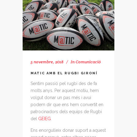
5 novembre, 2018
In
Comunicació
MATIC AMB EL RUGBI GIRONÍ
Sentim passió pel rugbi des de fa
molts anys. Per aquest motiu, hem
volgut donar un pas més i avui
podem dir que ens hem convertit en
patrocinadors dels equips de Rugbi
del
GEIEG
.
Ens enorgulleix donar suport a aquest