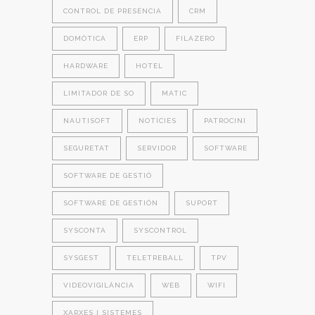
CONTROL DE PRESÈNCIA
CRM
DOMÒTICA
ERP
FILAZERO
HARDWARE
HOTEL
LIMITADOR DE SO
MATIC
NAUTISOFT
NOTÍCIES
PATROCINI
SEGURETAT
SERVIDOR
SOFTWARE
SOFTWARE DE GESTIÓ
SOFTWARE DE GESTIÓN
SUPORT
SYSCONTA
SYSCONTROL
SYSGEST
TELETREBALL
TPV
VIDEOVIGILÀNCIA
WEB
WIFI
XARXES I SISTEMES