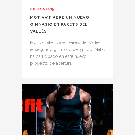
2 enero, 2019
MOTIVA’T ABRE UN NUEVO
GIMNASIO EN PARETS DEL
VALLÈS
Motíiva't aterriza en Parets del Vallès,
el segundo gimnasio del grupo. Matic
ha participado en este nuevo
proyecto de apertura...