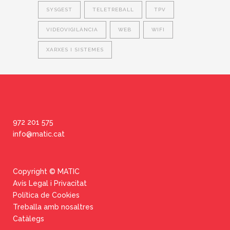
SYSGEST
TELETREBALL
TPV
VIDEOVIGILÀNCIA
WEB
WIFI
XARXES I SISTEMES
972 201 575
info@matic.cat
Copyright © MATIC
Avís Legal i Privacitat
Política de Cookies
Treballa amb nosaltres
Catàlegs