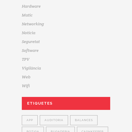
Hardware
Matic
Networking
Notícia
Seguretat
Software
TPV
Vigilància
Web
Wifi
ETIQUETES
APP
AUDITORIA
BALANCES
BOTIGA
BUGADERIA
CASHKEEPER